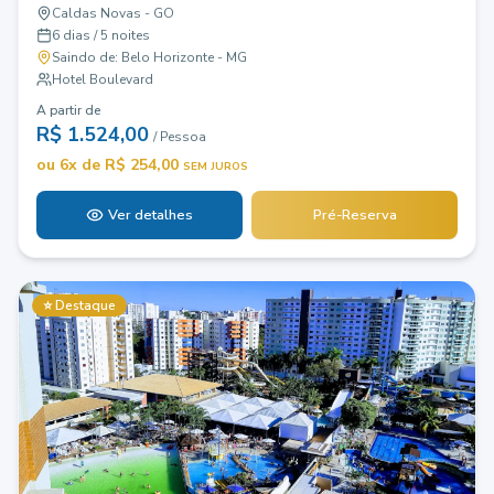
Caldas Novas - GO
6 dias / 5 noites
Saindo de:
Belo Horizonte - MG
Hotel Boulevard
A partir de
R$
1.524,00
/ Pessoa
ou
6
x de R$
254,00
SEM JUROS
Ver detalhes
Pré-Reserva
⭐ Destaque