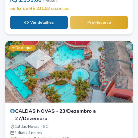
R$
1.391,00
/ Pessoa
ou
6
x de R$
231,83
SEM JUROS
Ver detalhes
Pré-Reserva
⭐ Destaque
CALDAS NOVAS - 23/Dezembro a
27/Dezembro
Caldas Novas - GO
5 dias / 4 noites