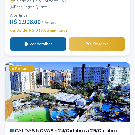
Saindo de:
Belo Horizonte - MG
Rede Lagoa Quente
A partir de
R$
1.906,00
/ Pessoa
ou
6
x de R$
317,66
SEM JUROS
Ver detalhes
Pré-Reserva
⭐ Destaque
CALDAS NOVAS - 24/Outubro a 29/Outubro