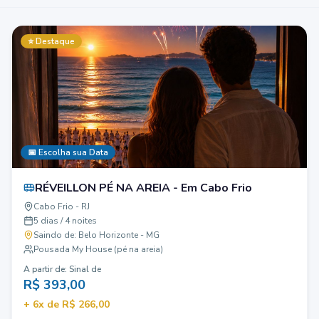
⭐ Destaque
📅 Escolha sua Data
RÉVEILLON PÉ NA AREIA - Em Cabo Frio
Cabo Frio - RJ
5 dias / 4 noites
Saindo de:
Belo Horizonte - MG
Pousada My House (pé na areia)
A partir de: Sinal de
R$
393,00
+
6
x de R$
266,00