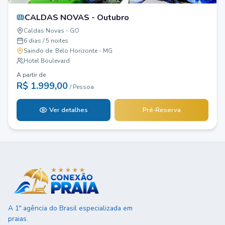
CALDAS NOVAS - Outubro
Caldas Novas - GO
6 dias / 5 noites
Saindo de:
Belo Horizonte - MG
Hotel Boulevard
A partir de
R$
1.999,00
/ Pessoa
Ver detalhes
Pré-Reserva
A 1ª agência do Brasil especializada em
praias.